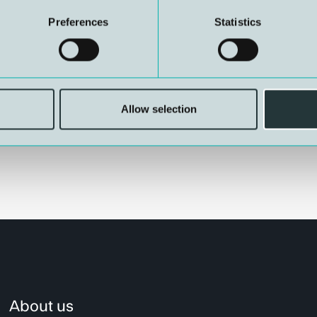
ten. Dette gir et tydelig
Preferences
Statistics
sjen tar ansvar for sammen.
Allow selection
About us