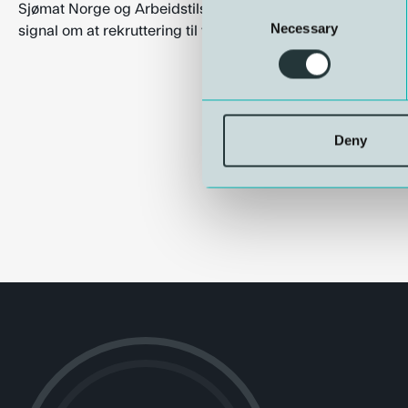
Consent
Sjømat Norge og Arbeidstilsynet, takker vi Submara for støt
Necessary
Selection
signal om at rekruttering til yrkesdykkerfaget er noe bran
Deny