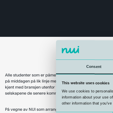
Consent
Alle studenter som er påmeldt konferansen får nyte godt a
på middagen på lik linje med resten av deltakerne. Det gir 
This website uses cookies
kjent med bransjen utenfor foredragssalen, og en anlednin
We use cookies to personalis
selskapene de senere kommer til å jobbe hos og sammen
information about your use of
other information that you’ve
På vegne av NUI som arrangør og våre samarbeidspartne