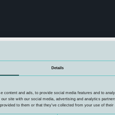
Details
v Submaras støtte og delta
studentene en arena til å bli
g til å snakke direkte med
e content and ads, to provide social media features and to analy
 med.
 our site with our social media, advertising and analytics partn
 provided to them or that they’ve collected from your use of their
re HVL Dykkerutdanningen,