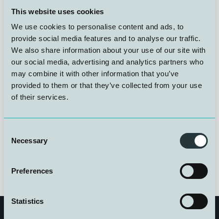
Yrkesdykkerkonferansen 2026 er åpen for Early Bird-
registrering, og de som melder seg på nå sikrer seg
This website uses cookies
1000 kroner i rabatt på konferansepasset.
We use cookies to personalise content and ads, to
provide social media features and to analyse our traffic.
We also share information about your use of our site with
3.-4. november samles operatører, ledere, leverandører,
myndigheter, dykkerleger og forskningsmiljøer på
our social media, advertising and analytics partners who
Scandic Flesland Airport Hotel i Bergen for to dager
may combine it with other information that you’ve
med fagforedrag, sikkerhets- og
provided to them or that they’ve collected from your use
regelverksoppdateringer og de teknologitrendene som
of their services.
former dykke- og subseaindustrien fremover.
Consent
Early Bird-prisen gjelder til 30. august.
Necessary
Selection
Preferences
Statistics